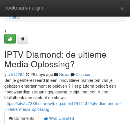
Home
bookmarkmargin
Togg
navi
Home
1
IPTV Diamond: de ultieme
Media Oplossing?
iptv414765
28 days ago
News
Discuss
Ben je geïnteresseerd in een innovatieve manier om van je
gekozen entertainment te beleven ? Het platform belooft een
hoogwaardige streamingoplossing te zijn, met een ruime
bibliotheek aan content en shows .
https://iptv247389.sharebyblog.com/41915135/iptv-diamond-de-
ultieme-media-oplossing
Comments
Who Upvoted