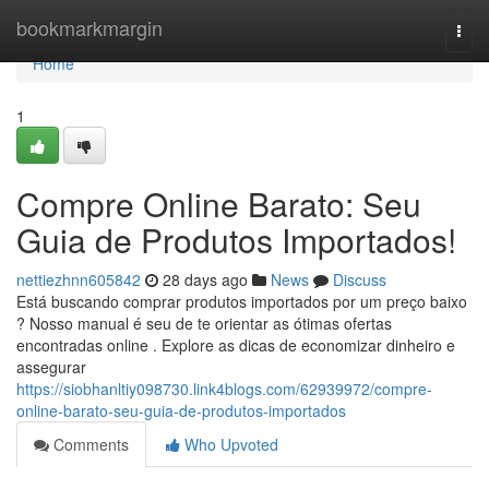
Home
bookmarkmargin
Togg
navi
Home
1
Compre Online Barato: Seu
Guia de Produtos Importados!
nettiezhnn605842
28 days ago
News
Discuss
Está buscando comprar produtos importados por um preço baixo
? Nosso manual é seu de te orientar as ótimas ofertas
encontradas online . Explore as dicas de economizar dinheiro e
assegurar
https://siobhanltiy098730.link4blogs.com/62939972/compre-
online-barato-seu-guia-de-produtos-importados
Comments
Who Upvoted