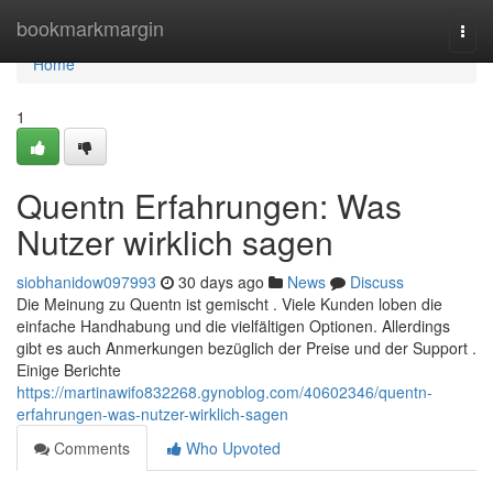
Home
bookmarkmargin
Togg
navi
Home
1
Quentn Erfahrungen: Was
Nutzer wirklich sagen
siobhanidow097993
30 days ago
News
Discuss
Die Meinung zu Quentn ist gemischt . Viele Kunden loben die
einfache Handhabung und die vielfältigen Optionen. Allerdings
gibt es auch Anmerkungen bezüglich der Preise und der Support .
Einige Berichte
https://martinawifo832268.gynoblog.com/40602346/quentn-
erfahrungen-was-nutzer-wirklich-sagen
Comments
Who Upvoted