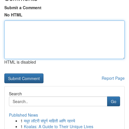
Submit a Comment
No HTML
HTML is disabled
Report Page
Search
Go
Published News
1
मधुर लॉटरी संपूर्ण माहिती आणि रहस्ये
1
Koalas: A Guide to Their Unique Lives