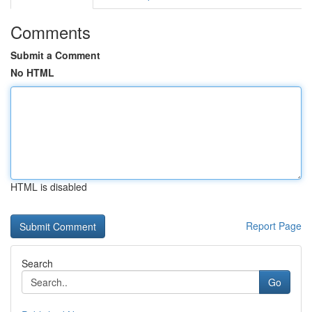
Comments
Submit a Comment
No HTML
HTML is disabled
Report Page
Search
Go