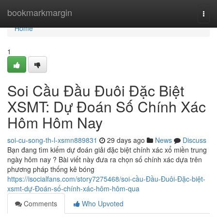
Home
bookmarkmargin
Togg
navi
Home
1
Soi Cầu Đầu Đuôi Đặc Biệt
XSMT: Dự Đoán Số Chính Xác
Hôm Hôm Nay
soi-cu-song-th-l-xsmn889831
29 days ago
News
Discuss
Bạn đang tìm kiếm dự đoán giải đặc biệt chính xác xổ miền trung
ngày hôm nay ? Bài viết này đưa ra chọn số chính xác dựa trên
phương pháp thống kê bóng
https://isocialfans.com/story7275468/soi-cầu-Đầu-Đuôi-Đặc-biệt-
xsmt-dự-Đoán-số-chính-xác-hôm-hôm-qua
Comments
Who Upvoted