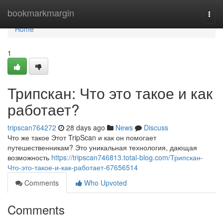
Home
bookmarkmargin
Togg
navi
Home
1
Трипскан: Что это такое и как
работает?
tripscan764272
28 days ago
News
Discuss
Что же такое Этот TripScan и как он помогает
путешественникам? Это уникальная технология, дающая
возможность
https://tripscan746813.total-blog.com/Трипскан-
Что-это-такое-и-как-работает-67656514
Comments
Who Upvoted
Comments