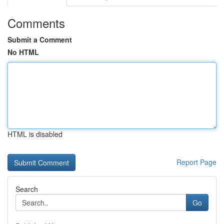
Comments
Submit a Comment
No HTML
HTML is disabled
Report Page
Search
Go