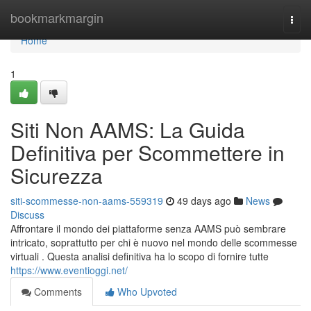
Home
bookmarkmargin
Togg
navi
Home
1
Siti Non AAMS: La Guida
Definitiva per Scommettere in
Sicurezza
siti-scommesse-non-aams-559319
49 days ago
News
Discuss
Affrontare il mondo dei piattaforme senza AAMS può sembrare
intricato, soprattutto per chi è nuovo nel mondo delle scommesse
virtuali . Questa analisi definitiva ha lo scopo di fornire tutte
https://www.eventioggi.net/
Comments
Who Upvoted