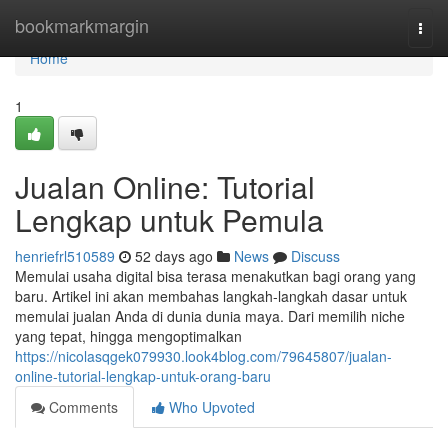
Home
bookmarkmargin
Togg
navi
Home
1
Jualan Online: Tutorial
Lengkap untuk Pemula
henriefrl510589
52 days ago
News
Discuss
Memulai usaha digital bisa terasa menakutkan bagi orang yang
baru. Artikel ini akan membahas langkah-langkah dasar untuk
memulai jualan Anda di dunia dunia maya. Dari memilih niche
yang tepat, hingga mengoptimalkan
https://nicolasqgek079930.look4blog.com/79645807/jualan-
online-tutorial-lengkap-untuk-orang-baru
Comments
Who Upvoted