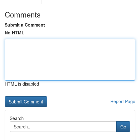
Comments
Submit a Comment
No HTML
HTML is disabled
Report Page
Search
Go