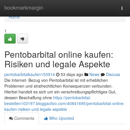
Home
bookmarkmargin
Togg
navi
Home
1
Pentobarbital online kaufen:
Risiken und legale Aspekte
pentobarbitalkaufen153914
53 days ago
News
Discuss
Die Internet- Bezug von Pentobarbital ist mit erheblichen
Problemen und strafrechtlichen Konsequenzen verbunden.
Hierbei handelt es sich um ein verschreibungspflichtiges Gut,
dessen Beschaffung ohne
https://pentobarbital-
bestellen103197.bloggactivo.com/40841695/pentobarbital-online-
kaufen-risiken-und-legale-aspekte
Comments
Who Upvoted