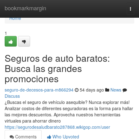
Home
bookmarkmargin
Togg
navi
Home
1
Seguros de auto baratos:
Busca las grandes
promociones
seguro-de-decesos-para-m866294
54 days ago
News
Discuss
¿Buscas el seguro de vehículo asequible? Nunca explorar más!
Analizar costos de diferentes seguradoras es la forma para hallar
las mejores descuentos. Aprovecha nuestros herramientas
virtuales para ahorrar dinero
https://segurodesaludbarato287868.wikigop.com/user
Comments
Who Upvoted