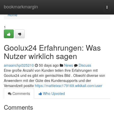
Home
bookmarkmargin
Togg
navi
Home
1
Goolux24 Erfahrungen: Was
Nutzer wirklich sagen
amaanchpi325210
50 days ago
News
Discuss
Eine große Anzahl von Kunden teilen ihre Erfahrungen mit
Goolux24 und es gibt ein gemischtes Bild . Obwohl diverse von
Anwendern mit der Güte des Kundensupports und der
Versandzeit positiv
https://mattieixsc179169.wikikali.com/user
Comments
Who Upvoted
Comments