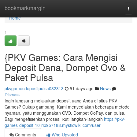
Home
bookmarkmargin
Togg
navi
Home
1
{PKV Games: Cara Mengisi
Deposit Dana, Dompet Ovo &
Paket Pulsa
pkvgamesdepositpulsa032313
51 days ago
News
Discuss
Ingin langsung melakukan deposit uang Anda di situs PKV
Games? Cukup gampang! Kami menyediakan beberapa metode
nyaman, yaitu menggunakan OVO, Dompet GoPay, dan pulsa.
Bagi mengefisienkan proses, ikuti langkah-langkah
https://pkv-
games-deposit-10-rib957188.mysticwiki.com/user
Comments
Who Upvoted