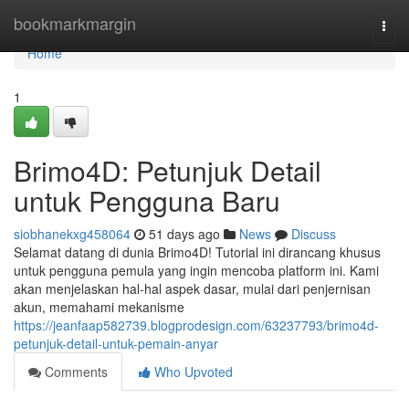
Home
bookmarkmargin
Togg
navi
Home
1
Brimo4D: Petunjuk Detail
untuk Pengguna Baru
siobhanekxg458064
51 days ago
News
Discuss
Selamat datang di dunia Brimo4D! Tutorial ini dirancang khusus
untuk pengguna pemula yang ingin mencoba platform ini. Kami
akan menjelaskan hal-hal aspek dasar, mulai dari penjernisan
akun, memahami mekanisme
https://jeanfaap582739.blogprodesign.com/63237793/brimo4d-
petunjuk-detail-untuk-pemain-anyar
Comments
Who Upvoted