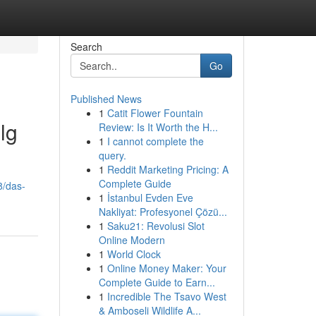
Search
Go
Published News
1
Catit Flower Fountain
lg
Review: Is It Worth the H...
1
I cannot complete the
query.
1
Reddit Marketing Pricing: A
Complete Guide
8/das-
1
İstanbul Evden Eve
Nakliyat: Profesyonel Çözü...
1
Saku21: Revolusi Slot
Online Modern
1
World Clock
1
Online Money Maker: Your
Complete Guide to Earn...
1
Incredible The Tsavo West
& Amboseli Wildlife A...