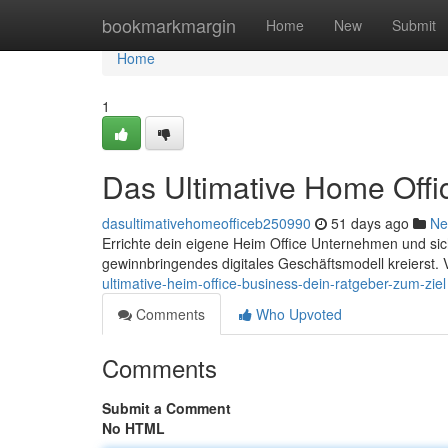
Home
bookmarkmargin
Home
New
Submit
Home
1
Das Ultimative Home Offi
dasultimativehomeofficeb250990
51 days ago
Ne
Errichte dein eigene Heim Office Unternehmen und sicher
gewinnbringendes digitales Geschäftsmodell kreierst
ultimative-heim-office-business-dein-ratgeber-zum-ziel
Comments
Who Upvoted
Comments
Submit a Comment
No HTML