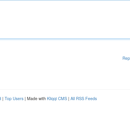
Rep
d
|
Top Users
| Made with
Kliqqi CMS
|
All RSS Feeds