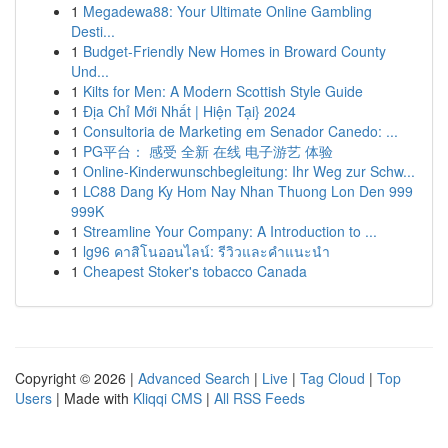
1
Megadewa88: Your Ultimate Online Gambling
Desti...
1
Budget-Friendly New Homes in Broward County
Und...
1
Kilts for Men: A Modern Scottish Style Guide
1
Địa Chỉ Mới Nhất | Hiện Tại} 2024
1
Consultoria de Marketing em Senador Canedo: ...
1
PG平台： 感受 全新 在线 电子游艺 体验
1
Online-Kinderwunschbegleitung: Ihr Weg zur Schw...
1
LC88 Dang Ky Hom Nay Nhan Thuong Lon Den 999
999K
1
Streamline Your Company: A Introduction to ...
1
lg96 คาสิโนออนไลน์: รีวิวและคำแนะนำ
1
Cheapest Stoker's tobacco Canada
Copyright © 2026 |
Advanced Search
|
Live
|
Tag Cloud
|
Top
Users
| Made with
Kliqqi CMS
|
All RSS Feeds