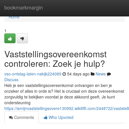
Home
bookmarkmargin
Home
1
Vaststellingsovereenkomst
controleren: Zoek je hulp?
vso-ontslag-laten-nakijk224089
54 days ago
News
Discuss
Heb je een vaststellingsovereenkomst ontvangen en ben je
onzeker of alles in orde is? Het is cruciaal om deze overeenkomst
zorgvuldig te bekijken voordat je deze akkoord geeft. Je kunt
ondersteuning
https://ismijnvaststellingsovere130992.wikififfi.com/2448722/vasts
Comments
Who Upvoted