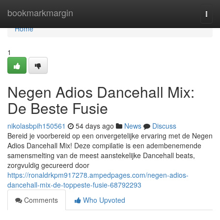
Home
bookmarkmargin
Togg
navi
Home
1
Negen Adios Dancehall Mix:
De Beste Fusie
nikolasbpih150561
54 days ago
News
Discuss
Bereid je voorbereid op een onvergetelijke ervaring met de Negen
Adios Dancehall Mix! Deze compilatie is een adembenemende
samensmelting van de meest aanstekelijke Dancehall beats,
zorgvuldig gecureerd door
https://ronaldrkpm917278.ampedpages.com/negen-adios-
dancehall-mix-de-toppeste-fusie-68792293
Comments
Who Upvoted