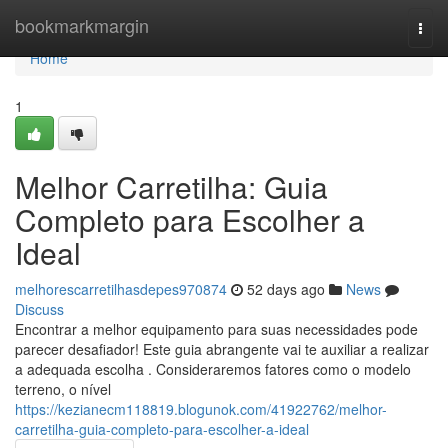
Home
bookmarkmargin
Togg
navi
Home
1
Melhor Carretilha: Guia
Completo para Escolher a
Ideal
melhorescarretilhasdepes970874
52 days ago
News
Discuss
Encontrar a melhor equipamento para suas necessidades pode
parecer desafiador! Este guia abrangente vai te auxiliar a realizar
a adequada escolha . Consideraremos fatores como o modelo
terreno, o nível
https://kezianecm118819.blogunok.com/41922762/melhor-
carretilha-guia-completo-para-escolher-a-ideal