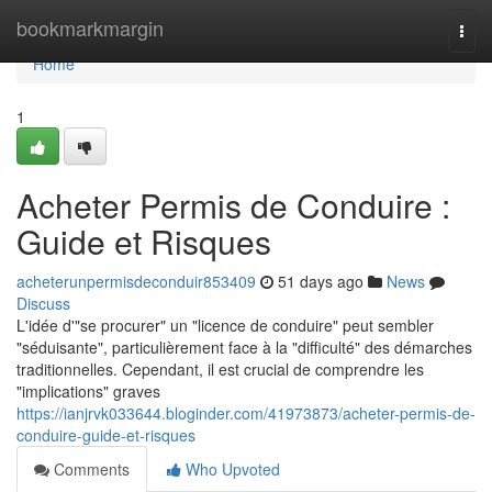
Home
bookmarkmargin
Togg
navi
Home
1
Acheter Permis de Conduire :
Guide et Risques
acheterunpermisdeconduir853409
51 days ago
News
Discuss
L'idée d'"se procurer" un "licence de conduire" peut sembler
"séduisante", particulièrement face à la "difficulté" des démarches
traditionnelles. Cependant, il est crucial de comprendre les
"implications" graves
https://ianjrvk033644.bloginder.com/41973873/acheter-permis-de-
conduire-guide-et-risques
Comments
Who Upvoted