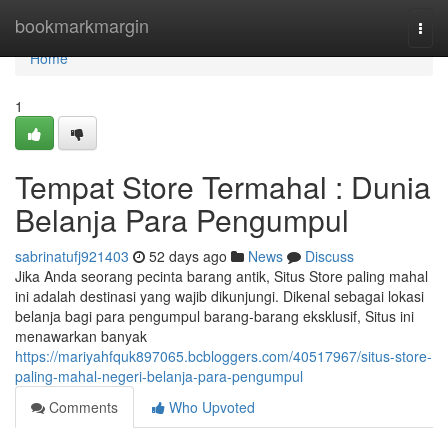
Home
bookmarkmargin
Togg
navi
Home
1
Tempat Store Termahal : Dunia
Belanja Para Pengumpul
sabrinatufj921403
52 days ago
News
Discuss
Jika Anda seorang pecinta barang antik, Situs Store paling mahal
ini adalah destinasi yang wajib dikunjungi. Dikenal sebagai lokasi
belanja bagi para pengumpul barang-barang eksklusif, Situs ini
menawarkan banyak
https://mariyahfquk897065.bcbloggers.com/40517967/situs-store-
paling-mahal-negeri-belanja-para-pengumpul
Comments
Who Upvoted