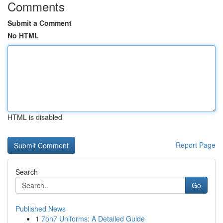
Comments
Submit a Comment
No HTML
HTML is disabled
Report Page
Search
Go
Published News
1
7on7 Uniforms: A Detailed Guide