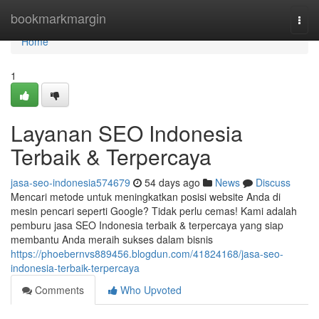
Home
bookmarkmargin
Togg
navi
Home
1
Layanan SEO Indonesia
Terbaik & Terpercaya
jasa-seo-indonesia574679
54 days ago
News
Discuss
Mencari metode untuk meningkatkan posisi website Anda di
mesin pencari seperti Google? Tidak perlu cemas! Kami adalah
pemburu jasa SEO Indonesia terbaik & terpercaya yang siap
membantu Anda meraih sukses dalam bisnis
https://phoebernvs889456.blogdun.com/41824168/jasa-seo-
indonesia-terbaik-terpercaya
Comments
Who Upvoted