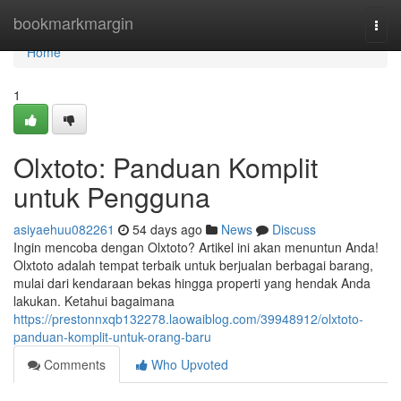
Home
bookmarkmargin
Togg
navi
Home
1
Olxtoto: Panduan Komplit
untuk Pengguna
asiyaehuu082261
54 days ago
News
Discuss
Ingin mencoba dengan Olxtoto? Artikel ini akan menuntun Anda!
Olxtoto adalah tempat terbaik untuk berjualan berbagai barang,
mulai dari kendaraan bekas hingga properti yang hendak Anda
lakukan. Ketahui bagaimana
https://prestonnxqb132278.laowaiblog.com/39948912/olxtoto-
panduan-komplit-untuk-orang-baru
Comments
Who Upvoted