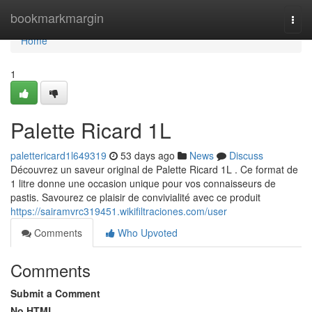
Home
bookmarkmargin
Togg
navi
Home
1
Palette Ricard 1L
palettericard1l649319
53 days ago
News
Discuss
Découvrez un saveur original de Palette Ricard 1L . Ce format de
1 litre donne une occasion unique pour vos connaisseurs de
pastis. Savourez ce plaisir de convivialité avec ce produit
https://sairamvrc319451.wikifiltraciones.com/user
Comments
Who Upvoted
Comments
Submit a Comment
No HTML