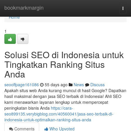
Home
bookmarkmargin
Togg
navi
Home
1
Solusi SEO di Indonesia untuk
Tingkatkan Ranking Situs
Anda
seooffpage161086
55 days ago
News
Discuss
Apakah situs web Anda kurang muncul di hasil Google? Dapatkan
hasil maksimal dengan jasa SEO terbaik di Indonesia! Ahli SEO
kami menawarkan layanan lengkap untuk mempercepat
peningkatan bisnis Anda
https://cara-
seo899135.verybigblog.com/40560041/jasa-seo-terbaik-di-
indonesia-untuk-optimalkan-ranking-situs-anda
Comments
Who Upvoted