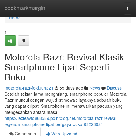
Home
bookmarkmargin
Togg
navi
Home
1
Motorola Razr: Revival Klasik
Smartphone Lipat Seperti
Buku
motorola-razr-fold004321
55 days ago
News
Discuss
Setelah sekian lama menghilang, smartphone populer Motorola
Razr muncul dengan wujud istimewa : layaknya sebuah buku
yang dapat dilipat. Smartphone ini menawarkan paduan yang
mengesankan antara masa
https://lexieavfq668589.pointblog.net/motorola-razr-revival-
legenda-smartphone-lipat-bergaya-buku-93223921
Comments
Who Upvoted