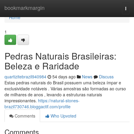
Home
bookmarkmargin
Togg
navi
Home
1
Pedras Naturais Brasileiras:
Beleza e Raridade
quartizitebrazil940984
54 days ago
News
Discuss
Estas pedras naturais do Brasil possuem uma beleza ímpar e
exclusividade notáveis . Várias amostras são formadas ao curso
de milhares de anos , levando a estruturas naturais
impressionantes.
https://natural-stones-
brazil730746.bloggactif.com/profile
Comments
Who Upvoted
Comments