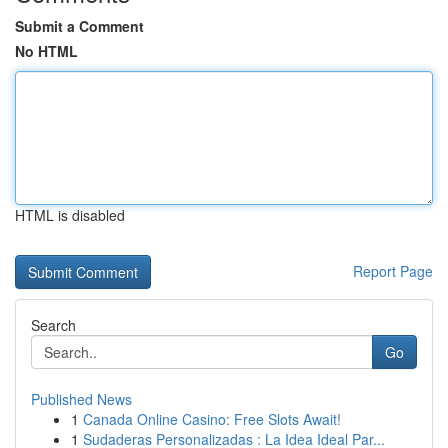
Submit a Comment
No HTML
HTML is disabled
Report Page
Search
Go
Published News
1
Canada Online Casino: Free Slots Await!
1
Sudaderas Personalizadas : La Idea Ideal Par...