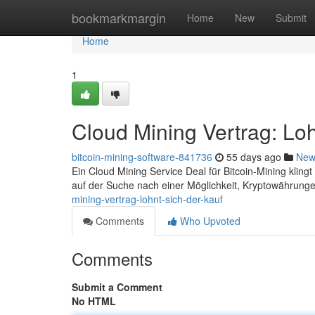
Home
bookmarkmargin
Home
New
Submit
Home
1
Cloud Mining Vertrag: Loh
bitcoin-mining-software-841736
55 days ago
New
Ein Cloud Mining Service Deal für Bitcoin-Mining klingt 
auf der Suche nach einer Möglichkeit, Kryptowährunge
mining-vertrag-lohnt-sich-der-kauf
Comments
Who Upvoted
Comments
Submit a Comment
No HTML