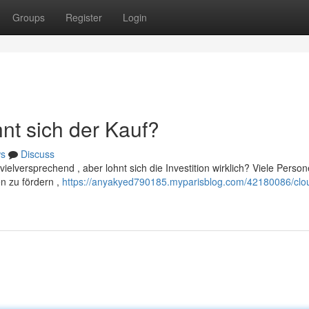
Groups
Register
Login
nt sich der Kauf?
s
Discuss
vielversprechend , aber lohnt sich die Investition wirklich? Viele Perso
n zu fördern ,
https://anyakyed790185.myparisblog.com/42180086/clo