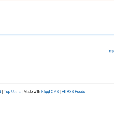
Rep
d
|
Top Users
| Made with
Kliqqi CMS
|
All RSS Feeds