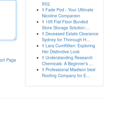
到位
1
Fade Pod - Your Ultimate
Nicotine Companion
1
10ft Flat Floor Bunded
Store Storage Solution:...
1
Deceased Estate Clearance
Sydney for Thorough H...
1
Lara CumKitten: Exploring
Her Distinctive Look
1
Understanding Research
ort Page
Chemicals: A Beginner's ...
1
Professional Madison best
Roofing Company for E...