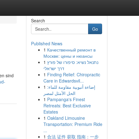
Search
Go
Published News
1
Качественный ремонт в
Москве: цены и нюансы
1
נתנאל נשיא: סיפורו של פורץ
דרך ישראלי
1
Finding Relief: Chiropractic
nen sind
Care in Edwardsvil...
ud-
1
إضاءة أنبوبية مقاومة للماء:
الحل الأمثل لمصر
1
Pampanga's Finest
Retreats: Best Exclusive
Estates
1
Oakland Limousine
Transportation: Premium Ride
...
1
合法 证件 获取 指南：一步