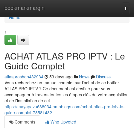
Home
bookmarkmargin
Togg
navi
Home
1
ACHAT ATLAS PRO IPTV : Le
Guide Complet
atlasproshop432934
53 days ago
News
Discuss
Vous recherchez un manuel complet sur l'achat de ce boîtier
ATLAS PRO IPTV ? Ce document est destiné pour vous
accompagner à travers toutes les étapes clés de votre acquisition
et de l'installation de cet
https://mayapavu638034.ampblogs.com/achat-atlas-pro-iptv-le-
guide-complet-78581482
Comments
Who Upvoted