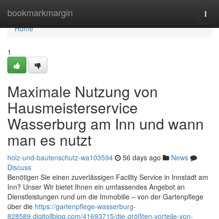
Home
bookmarkmargin
Togg
navi
Home
1
Maximale Nutzung von
Hausmeisterservice
Wasserburg am Inn und wann
man es nutzt
holz-und-bautenschutz-wa103594
56 days ago
News
Discuss
Benötigen Sie einen zuverlässigen Facility Service in Innstadt am
Inn? Unser Wir bietet Ihnen ein umfassendes Angebot an
Dienstleistungen rund um die Immobilie – von der Gartenpflege
über die
https://gartenpflege-wasserburg-
828589.digitollblog.com/41693715/die-größten-vorteile-von-