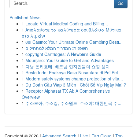
Go
Published News
1
Locate Virtual Medical Coding and Billing...
1
Απολαύστε τα καλύτερα σουβλάκια Μύτικα
στο λιμάνι
1
88i Casino: Your Ultimate Online Gambling Desti...
1
חשפנית: המדריך המלא למתחילים
1
copyright Cartridges: A Newbie's Guide
1
Mounjaro: Your Guide to Get and Advantages
1
다낭 돈키호테: 베트남 현지인들의 쇼핑 성지
1
Resto Indo: Enaknya Rasa Nusantara di Poi Pet
1
Modern safety systems change protection of vita...
1
Dự Đoán Cầu Wap 3 Miền : Chốt Số Vip Ngày Mai ?
1
Receptor Alphasat TX AI: A Comprehensive
Overview
1
주소모아, 주소킹, 주소월드, 주소야: 대한민국 주...
Copyright © 2026 |
Advanced Search
|
Live
|
Tag Cloud
|
Top