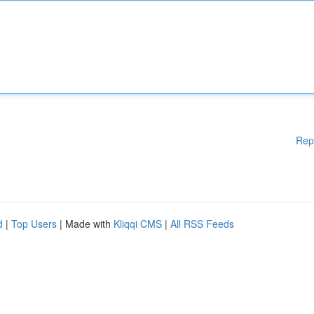
Rep
d
|
Top Users
| Made with
Kliqqi CMS
|
All RSS Feeds