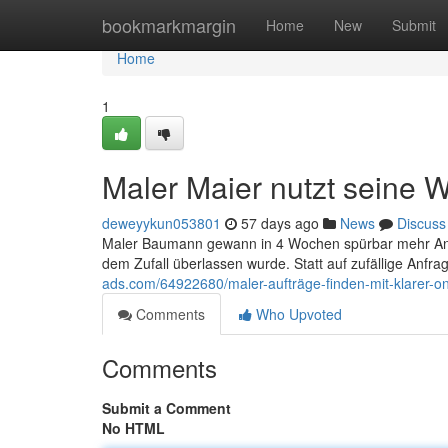
Home
bookmarkmargin
Home
New
Submit
Home
1
Maler Maier nutzt seine W
deweyykun053801
57 days ago
News
Discuss
Maler Baumann gewann in 4 Wochen spürbar mehr Anfr
dem Zufall überlassen wurde. Statt auf zufällige Anfra
ads.com/64922680/maler-aufträge-finden-mit-klarer-on
Comments
Who Upvoted
Comments
Submit a Comment
No HTML