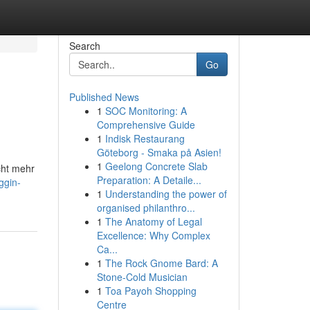
Search
Go
Published News
1
SOC Monitoring: A
Comprehensive Guide
1
Indisk Restaurang
Göteborg - Smaka på Asien!
1
Geelong Concrete Slab
cht mehr
Preparation: A Detaile...
ggin-
1
Understanding the power of
organised philanthro...
1
The Anatomy of Legal
Excellence: Why Complex
Ca...
1
The Rock Gnome Bard: A
Stone-Cold Musician
1
Toa Payoh Shopping
Centre