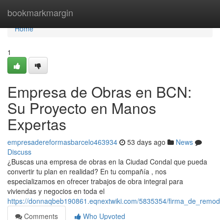
Home
bookmarkmargin
Home
1
Empresa de Obras en BCN:
Su Proyecto en Manos
Expertas
empresadereformasbarcelo463934
53 days ago
News
Discuss
¿Buscas una empresa de obras en la Ciudad Condal que pueda
convertir tu plan en realidad? En tu compañía , nos
especializamos en ofrecer trabajos de obra integral para
viviendas y negocios en toda el
https://donnaqbeb190861.eqnextwiki.com/5835354/firma_de_remod
Comments
Who Upvoted