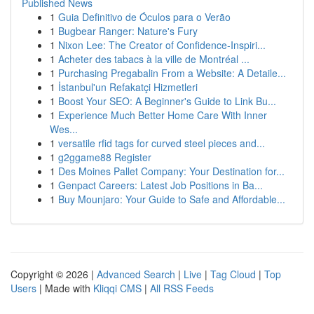
Published News
1
Guia Definitivo de Óculos para o Verão
1
Bugbear Ranger: Nature's Fury
1
Nixon Lee: The Creator of Confidence-Inspiri...
1
Acheter des tabacs à la ville de Montréal ...
1
Purchasing Pregabalin From a Website: A Detaile...
1
İstanbul'un Refakatçi Hizmetleri
1
Boost Your SEO: A Beginner's Guide to Link Bu...
1
Experience Much Better Home Care With Inner
Wes...
1
versatile rfid tags for curved steel pieces and...
1
g2ggame88 Register
1
Des Moines Pallet Company: Your Destination for...
1
Genpact Careers: Latest Job Positions in Ba...
1
Buy Mounjaro: Your Guide to Safe and Affordable...
Copyright © 2026 |
Advanced Search
|
Live
|
Tag Cloud
|
Top
Users
| Made with
Kliqqi CMS
|
All RSS Feeds