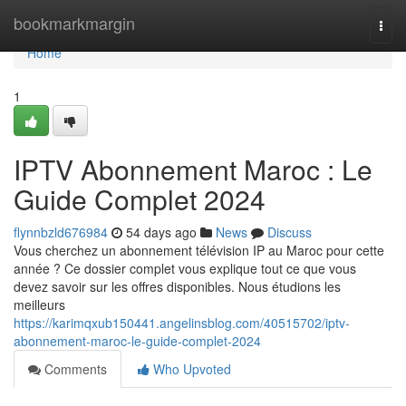
Home
bookmarkmargin
Togg
navi
Home
1
IPTV Abonnement Maroc : Le
Guide Complet 2024
flynnbzld676984
54 days ago
News
Discuss
Vous cherchez un abonnement télévision IP au Maroc pour cette
année ? Ce dossier complet vous explique tout ce que vous
devez savoir sur les offres disponibles. Nous étudions les
meilleurs
https://karimqxub150441.angelinsblog.com/40515702/iptv-
abonnement-maroc-le-guide-complet-2024
Comments
Who Upvoted