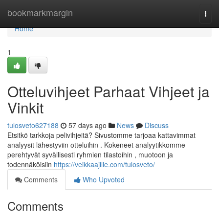
Home
bookmarkmargin
Togg
navi
Home
1
Otteluvihjeet Parhaat Vihjeet ja
Vinkit
tulosveto627188
57 days ago
News
Discuss
Etsitkö tarkkoja pelivihjeitä? Sivustomme tarjoaa kattavimmat
analyysit lähestyviin otteluihin . Kokeneet analyytikkomme
perehtyvät syvällisesti ryhmien tilastoihin , muotoon ja
todennäköisiin
https://veikkaajille.com/tulosveto/
Comments
Who Upvoted
Comments