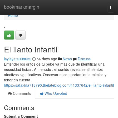
Home
bookmarkmargin
Togg
navi
Home
1
El llanto infantil
laylayata008632
54 days ago
News
Discuss
Entender los gritos de tu bebé va más que de identificar una
necesidad física . A menudo , el sonido revela sentimientos
afectivas significativas. Observar el comportamiento mimico y
tener en cuenta
https://safaxlda718790.thelateblog.com/41337642/el-llanto-infantil
Comments
Who Upvoted
Comments
Submit a Comment