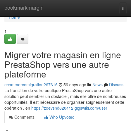
Home
bookmarkmargin
Togg
navi
Home
1
Migrer votre magasin en ligne
PrestaShop vers une autre
plateforme
ecommercemigration267616
56 days ago
News
Discuss
La transition de votre boutique PrestaShop vers une autre
solution peut sembler un obstacle , mais elle offre de nombreuses
opportunités. Il est nécessaire de organiser soigneusement cette
opération , en
https://zoevsnd620412.gigswiki.com/user
Comments
Who Upvoted