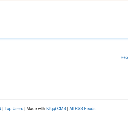
Rep
d
|
Top Users
| Made with
Kliqqi CMS
|
All RSS Feeds