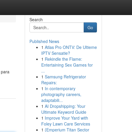
Search
Go
Published News
1
Atlas Pro ONTV: De Ultieme
IPTV Sensatie?
1
Rekindle the Flame:
Entertaining Sex Games for
...
 para
1
Samsung Refrigerator
Repairs:
1
In contemporary
photography careers,
adaptabili...
1
AI Dropshipping: Your
Ultimate Keyword Guide
1
Improve Your Yard with
Foley Lawn Care Services
1
{Emperium Titan Sector