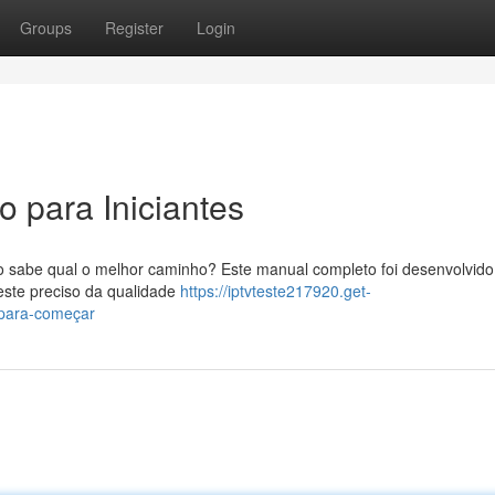
Groups
Register
Login
 para Iniciantes
 sabe qual o melhor caminho? Este manual completo foi desenvolvido
este preciso da qualidade
https://iptvteste217920.get-
-para-começar