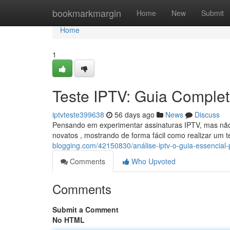
Home
bookmarkmargin
Home
New
Submit
Home
1
Teste IPTV: Guia Completo
iptvteste399638
56 days ago
News
Discuss
Pensando em experimentar assinaturas IPTV, mas não
novatos , mostrando de forma fácil como realizar um t
blogging.com/42150830/análise-iptv-o-guia-essencial
Comments
Who Upvoted
Comments
Submit a Comment
No HTML