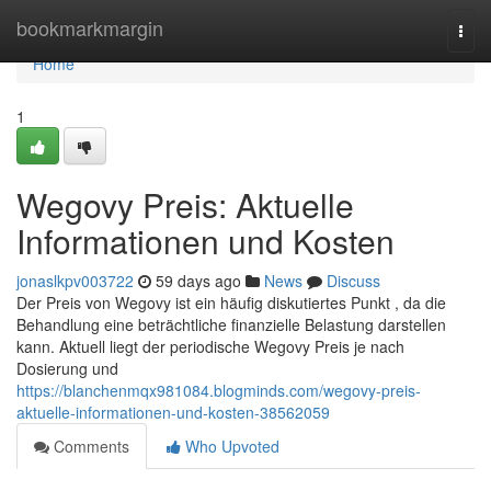
Home
bookmarkmargin
Togg
navi
Home
1
Wegovy Preis: Aktuelle
Informationen und Kosten
jonaslkpv003722
59 days ago
News
Discuss
Der Preis von Wegovy ist ein häufig diskutiertes Punkt , da die
Behandlung eine beträchtliche finanzielle Belastung darstellen
kann. Aktuell liegt der periodische Wegovy Preis je nach
Dosierung und
https://blanchenmqx981084.blogminds.com/wegovy-preis-
aktuelle-informationen-und-kosten-38562059
Comments
Who Upvoted