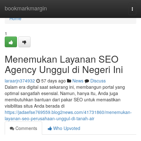
Home
bookmarkmargin
Togg
navi
Home
1
Menemukan Layanan SEO
Agency Unggul di Negeri Ini
laraarjn374932
57 days ago
News
Discuss
Dalam era digital saat sekarang ini, membangun portal yang
optimal sangatlah esensial. Namun, hanya itu, Anda juga
membutuhkan bantuan dari pakar SEO untuk memastikan
visibilitas situs Anda berada di
https://jadaefse769559.blog2news.com/41731860/menemukan-
layanan-seo-perusahaan-unggul-di-tanah-air
Comments
Who Upvoted