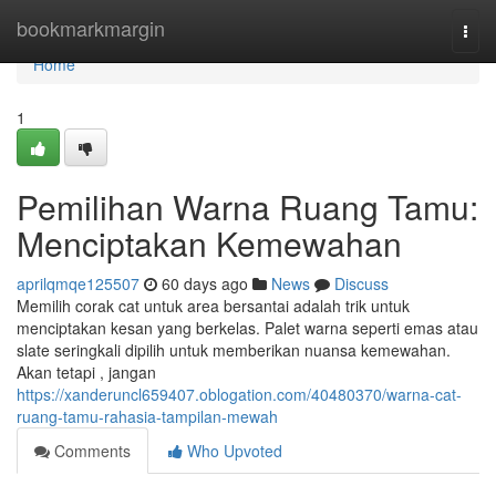
Home
bookmarkmargin
Togg
navi
Home
1
Pemilihan Warna Ruang Tamu:
Menciptakan Kemewahan
aprilqmqe125507
60 days ago
News
Discuss
Memilih corak cat untuk area bersantai adalah trik untuk
menciptakan kesan yang berkelas. Palet warna seperti emas atau
slate seringkali dipilih untuk memberikan nuansa kemewahan.
Akan tetapi , jangan
https://xanderuncl659407.oblogation.com/40480370/warna-cat-
ruang-tamu-rahasia-tampilan-mewah
Comments
Who Upvoted