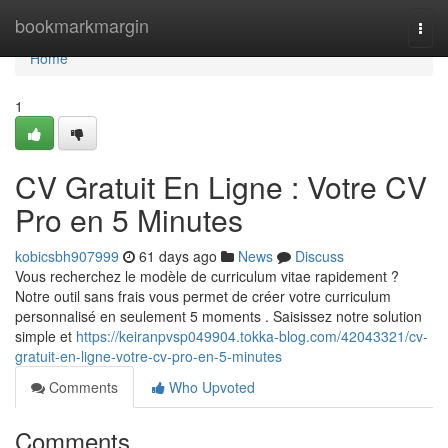
Home
bookmarkmargin
Togg
navi
Home
1
CV Gratuit En Ligne : Votre CV
Pro en 5 Minutes
kobicsbh907999
61 days ago
News
Discuss
Vous recherchez le modèle de curriculum vitae rapidement ?
Notre outil sans frais vous permet de créer votre curriculum
personnalisé en seulement 5 moments . Saisissez notre solution
simple et
https://keiranpvsp049904.tokka-blog.com/42043321/cv-
gratuit-en-ligne-votre-cv-pro-en-5-minutes
Comments
Who Upvoted
Comments