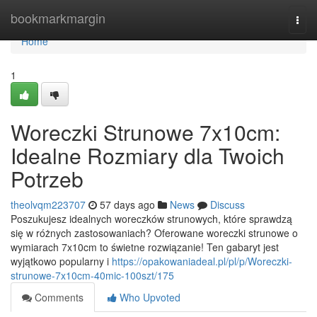
Home
bookmarkmargin
Togg
navi
Home
1
Woreczki Strunowe 7x10cm:
Idealne Rozmiary dla Twoich
Potrzeb
theolvqm223707
57 days ago
News
Discuss
Poszukujesz idealnych woreczków strunowych, które sprawdzą
się w różnych zastosowaniach? Oferowane woreczki strunowe o
wymiarach 7x10cm to świetne rozwiązanie! Ten gabaryt jest
wyjątkowo popularny i
https://opakowaniadeal.pl/pl/p/Woreczki-
strunowe-7x10cm-40mic-100szt/175
Comments
Who Upvoted