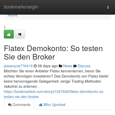
Home
bookmarkmargin
Togg
navi
Home
1
Flatex Demokonto: So testen
Sie den Broker
jessexycw776419
58 days ago
News
Discuss
Möchten Sie einen Anbieter Flatex kennenlernen, bevor Sie
echtes Vermögen investieren? Das Demokonto von Flatex bietet
keine hervorragende Gelegenheit, einige Trading-Methoden
risikofrei zu erlernen .
https://bookmarkick.com/story21527606/flatex-demokonto-so-
testen-sie-den-broker
Comments
Who Upvoted