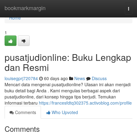
Home
bookmarkmargin
Togg
navi
Home
1
pusatjudionline: Buku Lengkap
dan Resmi
louisegprj720784
60 days ago
News
Discuss
Mencari data mengenai pusatjudionline? Ulasan ini akan menjadi
buku detail bagi Anda . Kami mengulas berbagai aspek dari
pusatjudionline, dari konsep hingga tips berjudi. Temukan
informasi terbaru
https://francesfdtq302375.activoblog.com/profile
Comments
Who Upvoted
Comments