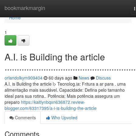
Home
bookmarkmargin
n
Home
1
A.I. is Building the article
......................................................
orlandolkym909404
60 days ago
News
Discuss
A.I. is Building the article l> Tecnolog.ia: Fritura a ar para . uma
alimentação mais saudável. Capacidade: Defina pelo tamanho
ideal para sua rotina.. Potência: Mais potência assegura um
preparo
https://kaitlynbqxn636872.review-
blogger.com/63317395/a-i-is-building-the-article
Comments
Who Upvoted
Comments