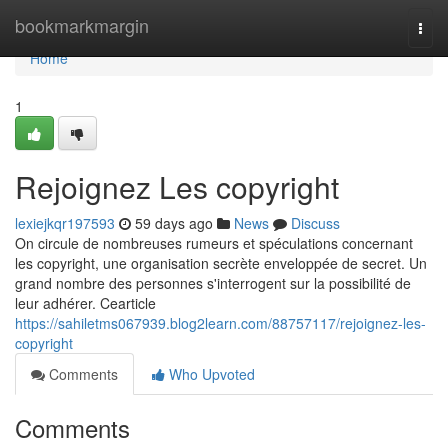
Home
bookmarkmargin
Togg
navi
Home
1
Rejoignez Les copyright
lexiejkqr197593
59 days ago
News
Discuss
On circule de nombreuses rumeurs et spéculations concernant
les copyright, une organisation secrète enveloppée de secret. Un
grand nombre des personnes s'interrogent sur la possibilité de
leur adhérer. Cearticle
https://sahiletms067939.blog2learn.com/88757117/rejoignez-les-
copyright
Comments
Who Upvoted
Comments