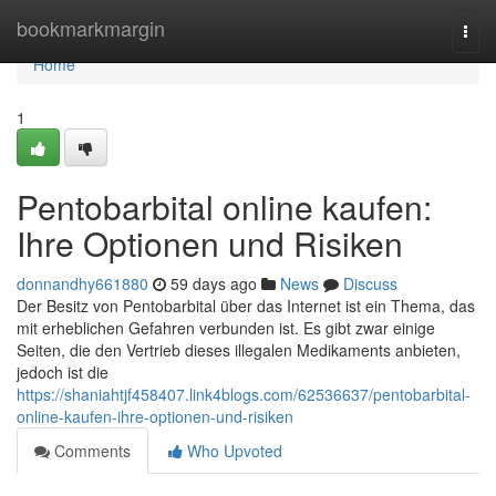
Home
bookmarkmargin
Togg
navi
Home
1
Pentobarbital online kaufen:
Ihre Optionen und Risiken
donnandhy661880
59 days ago
News
Discuss
Der Besitz von Pentobarbital über das Internet ist ein Thema, das
mit erheblichen Gefahren verbunden ist. Es gibt zwar einige
Seiten, die den Vertrieb dieses illegalen Medikaments anbieten,
jedoch ist die
https://shaniahtjf458407.link4blogs.com/62536637/pentobarbital-
online-kaufen-ihre-optionen-und-risiken
Comments
Who Upvoted